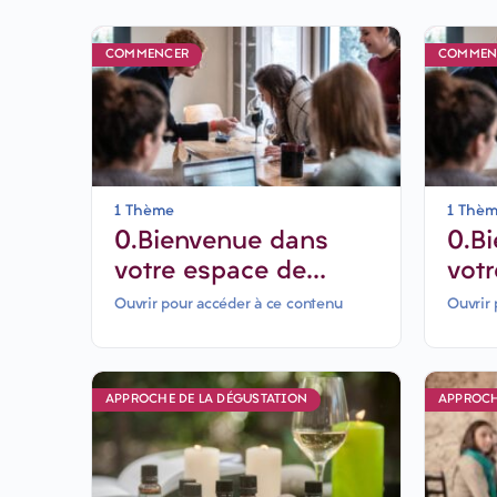
COMMENCER
COMMEN
1 Thème
1 Thè
0.Bienvenue dans
0.B
votre espace de
vot
formation
for
Ouvrir pour accéder à ce contenu
Ouvrir 
30 
APPROCHE DE LA DÉGUSTATION
APPROCH