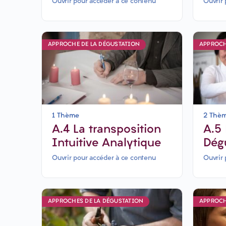
jours
et l
Ouvrir pour accéder à ce contenu
Ouvrir 
APPROCHE DE LA DÉGUSTATION
APPROCH
1 Thème
2 Thè
A.4 La transposition
A.5 Découvrir la
Intuitive Analytique
Dég
Sens
Ouvrir pour accéder à ce contenu
Ouvrir 
APPROCHES DE LA DÉGUSTATION
APPROCH