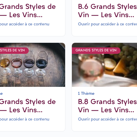
B.6 Grands Styles
 – Les Vins
Vin – Les Vins
ncs secs &
Blancs secs &
pour accéder à ce contenu
Ouvrir pour accéder à ce conte
matiques
oxydatifs-6 jours
STYLES DE VIN
GRANDS STYLES DE VIN
me
1 Thème
B.8 Grands Styles de
 – Les Vins
Vin – Les Vins
és-6 jours
Rosés
pour accéder à ce contenu
Ouvrir pour accéder à ce conte