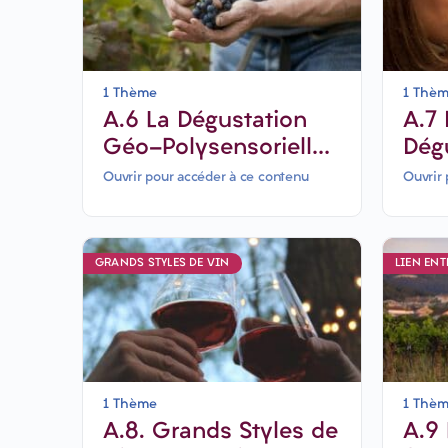
1 Thème
1 Thè
A.6 La Dégustation
A.7 Découvrir La
Géo-Polysensorielle-
Dég
6 jours
Ana
Ouvrir pour accéder à ce contenu
Ouvrir 
GRANDS STYLES DE VIN
LIEN ENT
1 Thème
1 Thè
A.8. Grands Styles de
A.9 Le lien entre Vin