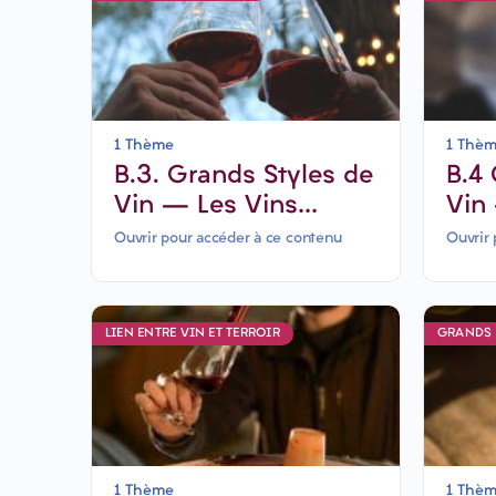
1 Thème
1 Thè
B.3. Grands Styles de
B.4 Grands Styles de
Vin – Les Vins
Vin
rouges légers
Bla
Ouvrir pour accéder à ce contenu
Ouvrir 
pui
LIEN ENTRE VIN ET TERROIR
GRANDS 
1 Thème
1 Thè