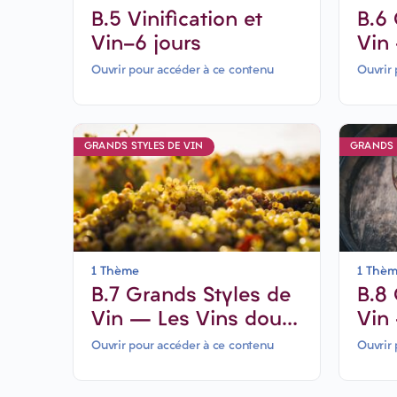
B.5 Vinification et
B.6 Grands Styles de
Vin-6 jours
Vin
Bla
Ouvrir pour accéder à ce contenu
Ouvrir 
aro
GRANDS STYLES DE VIN
GRANDS 
1 Thème
1 Thè
B.7 Grands Styles de
B.8 Grands Styles de
Vin – Les Vins doux,
Vin
moelleux &
mut
Ouvrir pour accéder à ce contenu
Ouvrir 
liquoreux-6 jours