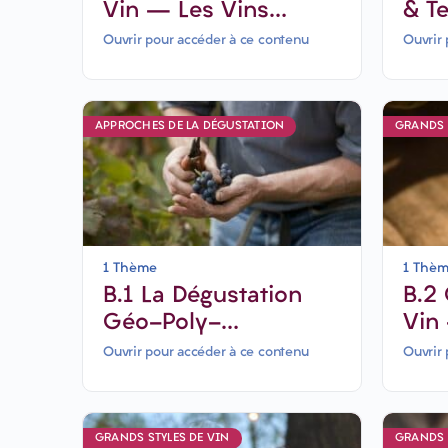
Vin – Les Vins
& Te
rouges légers-6 jours
Ouvrir pour accéder à ce contenu
Ouvrir 
APPROCHES DE LA DÉGUSTATION
GRANDS 
1 Thème
1 Thè
B.1 La Dégustation
B.2 Grands Styles de
Géo-Poly-
Vin
Sensorielle: Première
Bla
Ouvrir pour accéder à ce contenu
Ouvrir 
Approche
aro
GRANDS STYLES DE VIN
GRANDS 