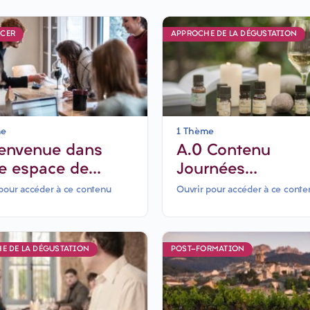
CER
APPROCHE DE LA DÉGUSTATION
me
1 Thème
ienvenue dans
A.0 Contenu
re espace de
Journées
mation (Formation
Présentielles-6 jo
pour accéder à ce contenu
Ouvrir pour accéder à ce conte
h)
E DE LA DÉGUSTATION
POST-FORMATION