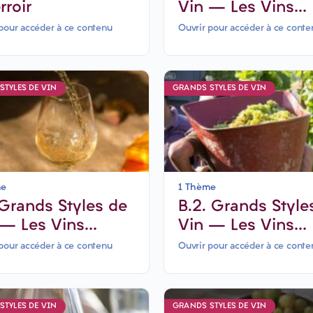
rroir
Vin – Les Vins
Blancs secs &
pour accéder à ce contenu
Ouvrir pour accéder à ce conte
puissants-6 jours
STYLES DE VIN
GRANDS STYLES DE VIN
me
1 Thème
B.2. Grands Style
 – Les Vins
Vin – Les Vins
ncs secs &
Blancs secs & lég
pour accéder à ce contenu
Ouvrir pour accéder à ce conte
matiques-6 jours
STYLES DE VIN
GRANDS STYLES DE VIN