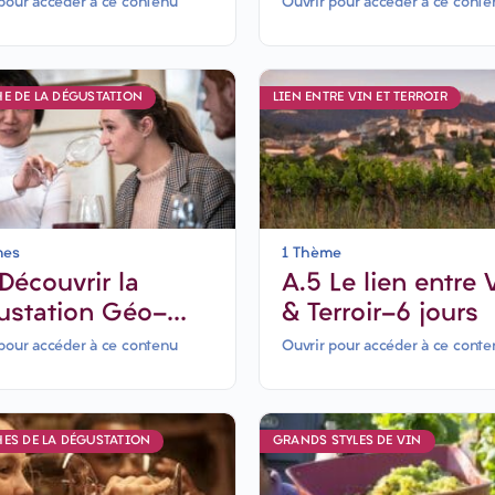
a maîtriser
Vin-6 jours
pour accéder à ce contenu
Ouvrir pour accéder à ce conte
E DE LA DÉGUSTATION
LIEN ENTRE VIN ET TERROIR
mes
1 Thème
A.5 Le lien entre Vin
ustation Géo-
& Terroir-6 jours
orielle
pour accéder à ce contenu
Ouvrir pour accéder à ce conte
ES DE LA DÉGUSTATION
GRANDS STYLES DE VIN