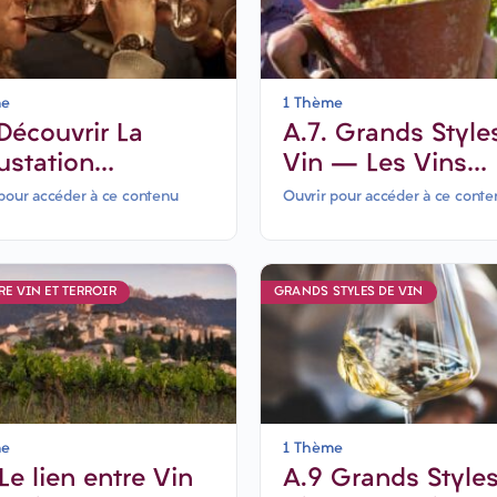
me
1 Thème
A.7. Grands Style
ustation
Vin – Les Vins
lytique
Blancs secs & lég
pour accéder à ce contenu
Ouvrir pour accéder à ce conte
6 jours
RE VIN ET TERROIR
GRANDS STYLES DE VIN
me
1 Thème
A.9 Grands Style