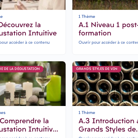
me
1 Thème
Découvrez la
A.1 Niveau 1 post
station Intuitive
formation
pour accéder à ce contenu
Ouvrir pour accéder à ce conte
E DE LA DÉGUSTATION
GRANDS STYLES DE VIN
mes
1 Thème
A.3 Introduction aux
station Intuitive
Grands Styles de