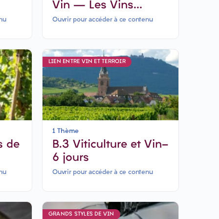
Vin – Les Vins
Rouges puissants-6
nu
Ouvrir pour accéder à ce contenu
jours
LIEN ENTRE VIN ET TERROIR
1 Thème
s de
B.3 Viticulture et Vin-
6 jours
ers
nu
Ouvrir pour accéder à ce contenu
GRANDS STYLES DE VIN