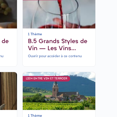
1 Thème
B.5 Grands Styles de
Vin – Les Vins
Rouges puissants
nu
Ouvrir pour accéder à ce contenu
LIEN ENTRE VIN ET TERROIR
1 Thème