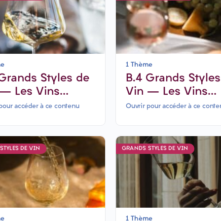
me
1 Thème
B.4 Grands Styles de
 – Les Vins
Vin – Les Vins
ncs secs &
Rosés-6 jours
pour accéder à ce contenu
Ouvrir pour accéder à ce conte
ssants
STYLES DE VIN
GRANDS STYLES DE VIN
me
1 Thème