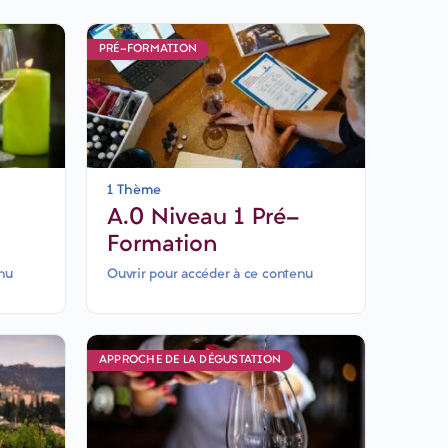
PRÉ-FORMATION
1 Thème
A.0 Niveau 1 Pré-
Formation
urs
nu
Ouvrir pour accéder à ce contenu
APPROCHE DE LA DÉGUSTATION