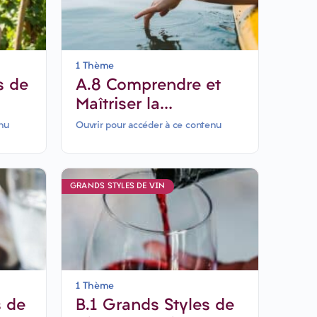
1 Thème
s de
A.8 Comprendre et
Maîtriser la
ers-
Dégustation Géo-
nu
Ouvrir pour accéder à ce contenu
Sensorielle
GRANDS STYLES DE VIN
1 Thème
s de
B.1 Grands Styles de