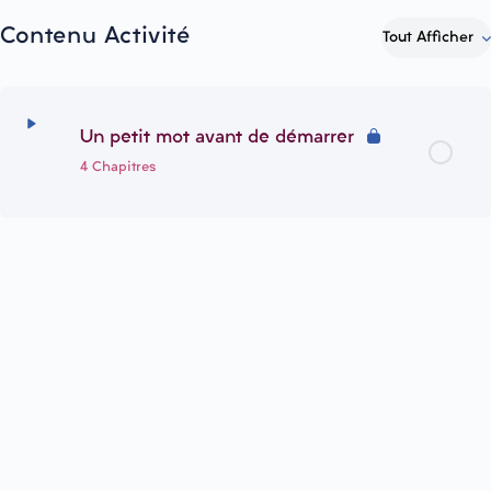
Contenu Activité
Tout Afficher
Un petit mot avant de démarrer
4 Chapitres
Contenu du Thème
0% terminé
0/4 Steps
Au sein de la formation de la RVF
Le Coffret de formation
Naviguer sur le site
Utiliser la FAQ