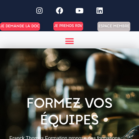
JE PRENDS RDV
ESPACE MEMBRE
JE DEMANDE LA DOC
FORMEZ VOS
ÉQUIPES
Franck Thomas Formation propose des formations