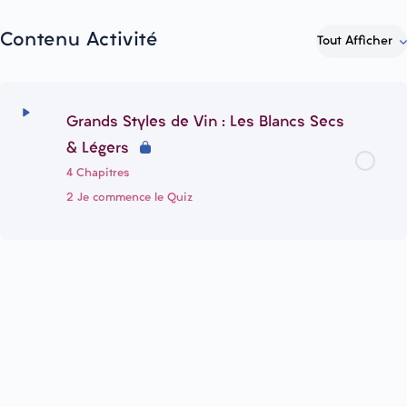
Contenu Activité
Tout Afficher
Grands Styles de Vin : Les Blancs Secs
& Légers
4 Chapitres
2 Je commence le Quiz
Contenu du Thème
0% terminé
0/4 Steps
Introduction
Je teste mes connaissances