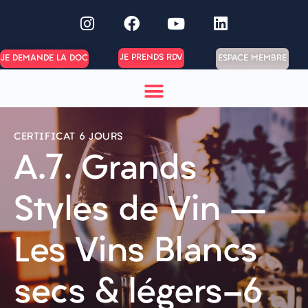
JE PRENDS RDV
ESPACE MEMBRE
JE DEMANDE LA DOC
CERTIFICAT 6 JOURS
A.7. Grands
Styles de Vin –
Les Vins Blancs
secs & légers-6