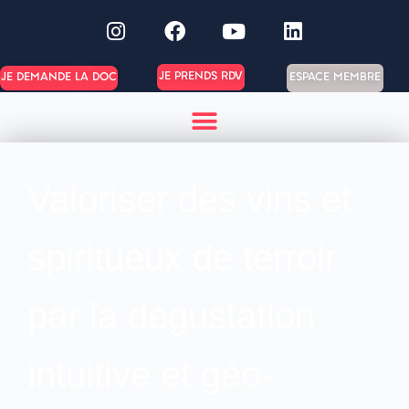
JE PRENDS RDV
ESPACE MEMBRE
JE DEMANDE LA DOC
Valoriser des vins et
spiritueux de terroir
par la dégustation
intuitive et géo-