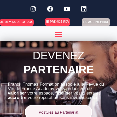
JE PRENDS RDV
ESPACE MEMBRE
JE DEMANDE LA DOC
DEVENEZ
PARTENAIRE
Franck Thomas Formation associé à la Revue du
Vin de France Academy vous proposent de
valoriser
votre espace,
fidéliser
vos clients et
accroître
votre réputation sans investissement
Postulez au Partenariat