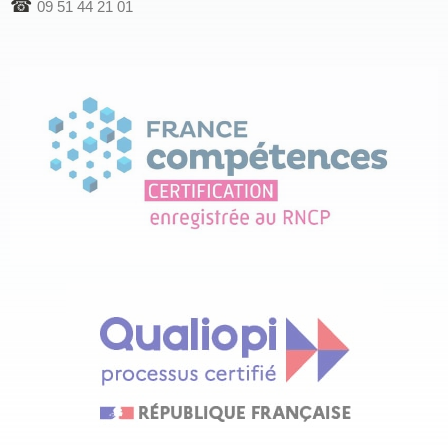
☎
09 51 44 21 01